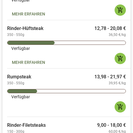
Verfügbar
add_shopping_cart
MEHR ERFAHREN
Rinder-Hüftsteak
12,78 - 20,08 €
350 - 550g
36,50 €/kg
Verfügbar
add_shopping_cart
MEHR ERFAHREN
Rumpsteak
13,98 - 21,97 €
350 - 550g
39,95 €/kg
Verfügbar
add_shopping_cart
Rinder-Filetsteaks
9,00 - 18,00 €
150 - 300g
60,00 €/kg