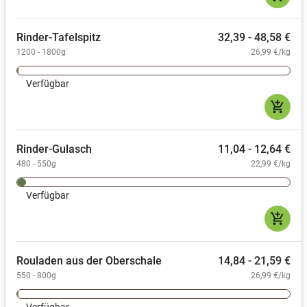
Rinder-Tafelspitz
32,39 - 48,58 €
1200 - 1800g
26,99 €/kg
Verfügbar
add_shopping_cart
Rinder-Gulasch
11,04 - 12,64 €
480 - 550g
22,99 €/kg
Verfügbar
add_shopping_cart
Rouladen aus der Oberschale
14,84 - 21,59 €
550 - 800g
26,99 €/kg