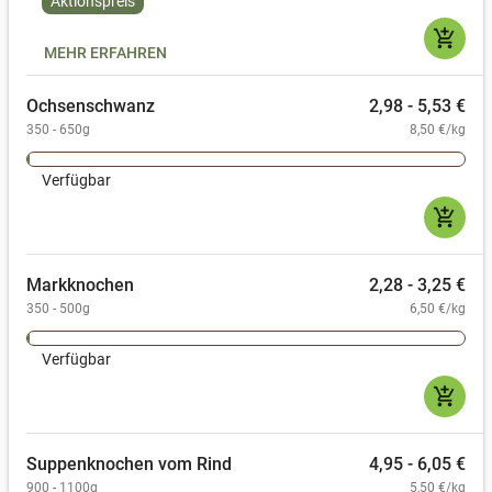
Aktionspreis
add_shopping_cart
MEHR ERFAHREN
Ochsenschwanz
2,98 - 5,53 €
350 - 650g
8,50 €/kg
Verfügbar
add_shopping_cart
Markknochen
2,28 - 3,25 €
350 - 500g
6,50 €/kg
Verfügbar
add_shopping_cart
Suppenknochen vom Rind
4,95 - 6,05 €
900 - 1100g
5,50 €/kg