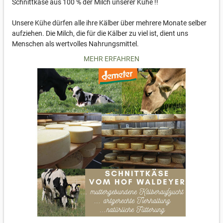
Schnittkäse aus 100 % der Milch unserer Kühe !!
Unsere Kühe dürfen alle ihre Kälber über mehrere Monate selber
aufziehen. Die Milch, die für die Kälber zu viel ist, dient uns
Menschen als wertvolles Nahrungsmittel.
MEHR ERFAHREN
Eine Lohnkäserei stellt aus dieser besonderen Kuhmilch, in
liebevoller Handarbeit leckeren Schnittkäse für uns her.
Die verschiedenen Sorten Schnittkäse sind min. 6 Wochen
gereift. Frisch verpackt ist der Käse mehrere Wochen haltbar.
Auf Wunsch senden wir Ihnen den Käse auch gern direkt zu
Ihnen nach Hause. Dafür wählen Sie bitte als Lieferart
"Käseversand" aus. In den Versandkosten ist das
Versandmaterial mit Kühlelementen sowie das Porto (DHL)
enthalten.