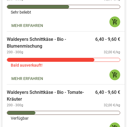
Sehr beliebt
add_shopping_cart
MEHR ERFAHREN
Waldeyers Schnittkäse - Bio -
6,40 - 9,60 €
Blumenmischung
200 - 300g
32,00 €/kg
Bald ausverkauft!
add_shopping_cart
MEHR ERFAHREN
Waldeyers Schnittkäse - Bio - Tomate-
6,40 - 9,60 €
Kräuter
200 - 300g
32,00 €/kg
Verfügbar