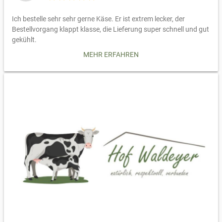
Ich bestelle sehr sehr gerne Käse. Er ist extrem lecker, der
Bestellvorgang klappt klasse, die Lieferung super schnell und gut
gekühlt.
Und mir persönlich am aller wichtigsten ist die Bio Weide
MEHR ERFAHREN
Muttertierhaltung, dass die Kälber von ihren Müttern aufgezogen
werden. Ein Vorbild für alle. Ich kann alles uneingeschränkt
empfehlen.