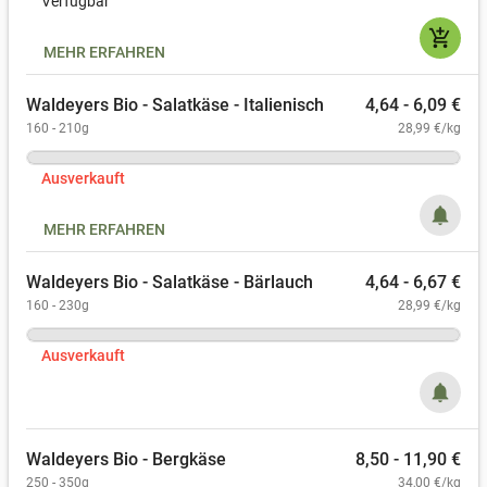
Verfügbar
add_shopping_cart
MEHR ERFAHREN
Waldeyers Bio - Salatkäse - Italienisch
4,64 - 6,09 €
160 - 210g
28,99 €/kg
Ausverkauft
notifications
MEHR ERFAHREN
Waldeyers Bio - Salatkäse - Bärlauch
4,64 - 6,67 €
160 - 230g
28,99 €/kg
Ausverkauft
notifications
Waldeyers Bio - Bergkäse
8,50 - 11,90 €
250 - 350g
34,00 €/kg