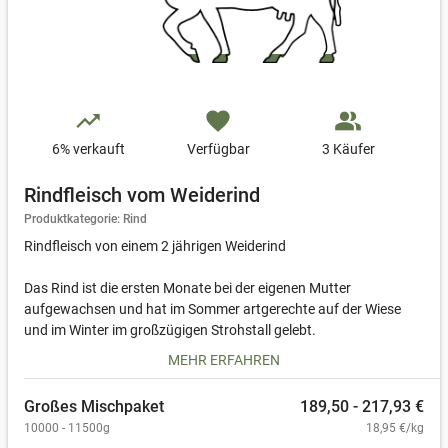
trending_up
favorite
people_alt
6
% verkauft
Verfügbar
3 Käufer
Rindfleisch vom Weiderind
Produktkategorie: Rind
Rindfleisch von einem 2 jährigen Weiderind
Das Rind ist die ersten Monate bei der eigenen Mutter
aufgewachsen und hat im Sommer artgerechte auf der Wiese
und im Winter im großzügigen Strohstall gelebt.
Gefüttert wurde diese ausschließlich mit Biozertifizierten Gras
MEHR ERFAHREN
und Heu/Silage.
Großes Mischpaket
189,50 - 217,93 €
Das Rindfleisch kann ab sofort vorbestellt werden. Sie erhalten
10000 - 11500g
18,95 €/kg
vor dem Verkaufstag eine weitere E-Mail mit den genauen