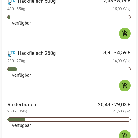
7,68 - 8,79 €
Hackfleisch 500g
480 - 550g
15,99 €/kg
Verfügbar
add_shopping_cart
3,91 - 4,59 €
Hackfleisch 250g
230 - 270g
16,99 €/kg
Verfügbar
add_shopping_cart
Rinderbraten
20,43 - 29,03 €
950 - 1350g
21,50 €/kg
Verfügbar
add_shopping_cart