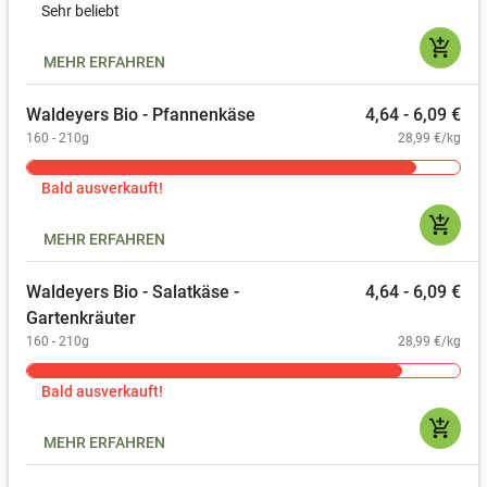
Sehr beliebt
add_shopping_cart
MEHR ERFAHREN
Waldeyers Bio - Pfannenkäse
4,64 - 6,09 €
160 - 210g
28,99 €/kg
Bald ausverkauft!
add_shopping_cart
MEHR ERFAHREN
Waldeyers Bio - Salatkäse -
4,64 - 6,09 €
Gartenkräuter
160 - 210g
28,99 €/kg
Bald ausverkauft!
add_shopping_cart
MEHR ERFAHREN