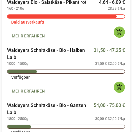
Waldeyers Bio - Salatkäse - Pikant rot
4,64 - 6,09 €
160 - 210g
28,99 €/kg
Bald ausverkauft!
add_shopping_cart
MEHR ERFAHREN
Waldeyers Schnittkäse - Bio - Halben
31,50 - 47,25 €
Laib
1000 - 1500g
31,50 €
32,00 €
/kg
Verfügbar
add_shopping_cart
MEHR ERFAHREN
Waldeyers Schnittkäse - Bio - Ganzen
54,00 - 75,00 €
Laib
1800 - 2500g
30,00 €
32,00 €
/kg