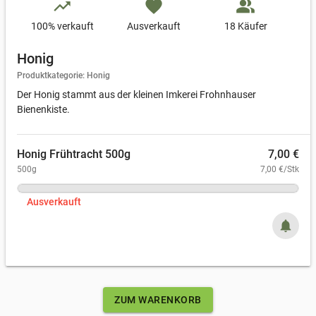
trending_up
favorite
people_alt
100
% verkauft
Ausverkauft
18 Käufer
Honig
Produktkategorie: Honig
Der Honig stammt aus der kleinen Imkerei Frohnhauser
Bienenkiste.
Honig Frühtracht 500g
7,00 €
500g
7,00 €/Stk
Ausverkauft
notifications
ZUM WARENKORB