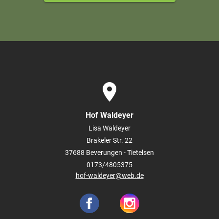
place
Hof Waldeyer
Lisa Waldeyer
Brakeler Str. 22
37688
Beverungen - Tietelsen
0173/4805375
hof-waldeyer@web.de