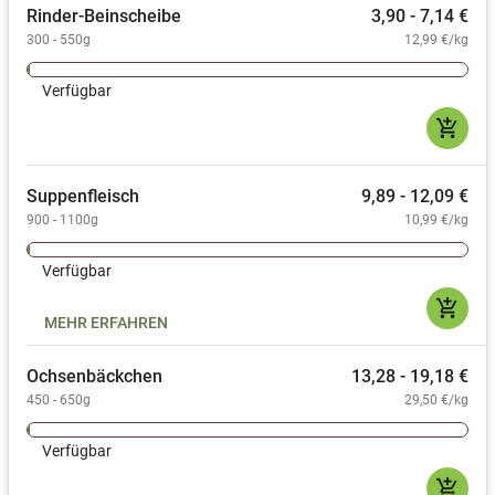
Rinder-Beinscheibe
3,90 - 7,14 €
300 - 550g
12,99 €/kg
Verfügbar
add_shopping_cart
Suppenfleisch
9,89 - 12,09 €
900 - 1100g
10,99 €/kg
Verfügbar
add_shopping_cart
MEHR ERFAHREN
Ochsenbäckchen
13,28 - 19,18 €
450 - 650g
29,50 €/kg
Verfügbar
add_shopping_cart