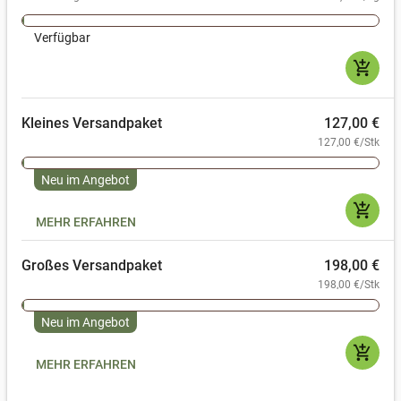
Verfügbar
add_shopping_cart
Kleines Versandpaket
127,00 €
127,00 €/Stk
Neu im Angebot
add_shopping_cart
MEHR ERFAHREN
Großes Versandpaket
198,00 €
198,00 €/Stk
Neu im Angebot
add_shopping_cart
MEHR ERFAHREN