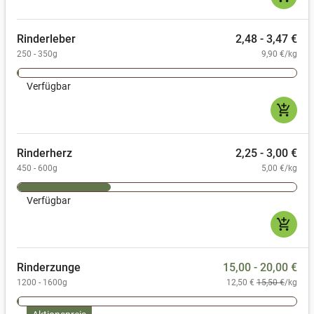
Rinderleber
2,48 - 3,47 €
250 - 350g
9,90 €/kg
Verfügbar
add_shopping_cart
Rinderherz
2,25 - 3,00 €
450 - 600g
5,00 €/kg
Verfügbar
add_shopping_cart
Rinderzunge
15,00 - 20,00 €
1200 - 1600g
12,50 €
15,50 €
/kg