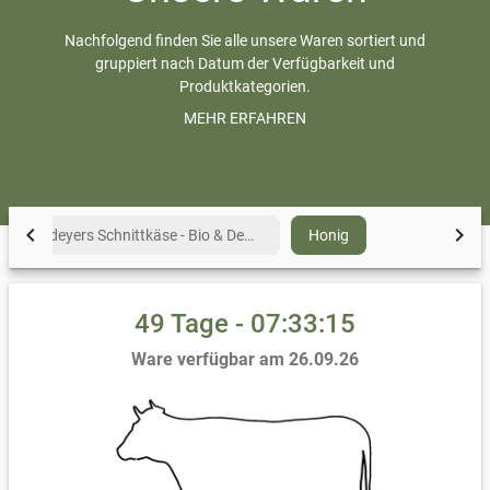
Nachfolgend finden Sie alle unsere Waren sortiert und
gruppiert nach Datum der Verfügbarkeit und
Produktkategorien.
Bei von-bis Preisen (z.B. 10,00-15,00 €) wird nach Kilo
MEHR ERFAHREN
abgerechnet und die tatsächliche Größe kann variieren,
da es ein natürliches Produkt ist. Bei der Übergabe wird
gewogen und der Preis festgelegt.
Alle Preise inkl. MwSt., mehr Informationen zu den
Versandkosten im Abschnitt
Lieferung & Zahlung
auf
chevron_left
chevron_right
Waldeyers Schnittkäse - Bio & Demeter
Honig
dieser Seite
49 Tage - 07:33:14
Ware verfügbar am 26.09.26