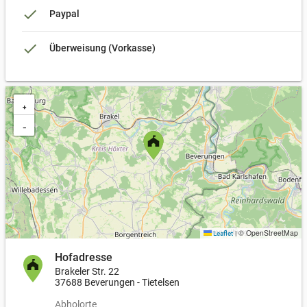
local_shipping
Paketversand
done
Paypal
Min. Bestellwert: >15,00 €
done
Überweisung (Vorkasse)
+
−
© OpenStreetMap
Leaflet
|
Hofadresse
Brakeler Str. 22
37688 Beverungen - Tietelsen
Abholorte