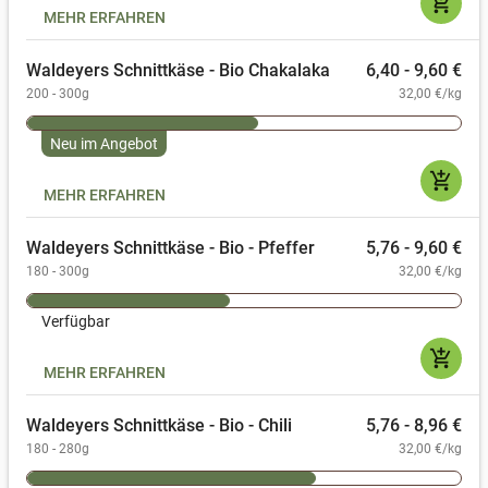
add_shopping_cart
MEHR ERFAHREN
Waldeyers Schnittkäse - Bio Chakalaka
6,40 - 9,60 €
200 - 300g
32,00 €/kg
Neu im Angebot
add_shopping_cart
MEHR ERFAHREN
Waldeyers Schnittkäse - Bio - Pfeffer
5,76 - 9,60 €
180 - 300g
32,00 €/kg
Verfügbar
add_shopping_cart
MEHR ERFAHREN
Waldeyers Schnittkäse - Bio - Chili
5,76 - 8,96 €
180 - 280g
32,00 €/kg