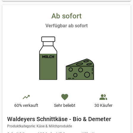
Ab sofort
Verfügbar ab sofort
trending_up
favorite
people_alt
60
% verkauft
Sehr beliebt
30 Käufer
Waldeyers Schnittkäse - Bio & Demeter
Produktkategorie: Käse & Milchprodukte