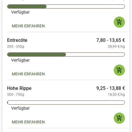
Verfügbar
add_shopping_cart
MEHR ERFAHREN
Entrecôte
7,80 - 13,65 €
200 - 350g
38,99 €/kg
Verfügbar
add_shopping_cart
MEHR ERFAHREN
Hohe Rippe
9,25 - 13,88 €
500 - 750g
18,50 €/kg
Verfügbar
add_shopping_cart
MEHR ERFAHREN