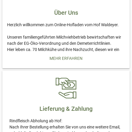
Über Uns
Herzlich willkommen zum Online-Hofladen vom Hof Waldeyer.
Unseren familiengeführten Milchviehbetrieb bewirtschaften wir
nach der EG-Öko-Verordnung und den Demeterrichtlinien.
Hier leben ca. 70 Milchkühe und ihre Nachzucht, diesen wir ein
besonders artgerechtes Leben zu ermöglichen. Dazu gehört die
MEHR ERFAHREN
muttergebundene Kälberaufzucht. Jede Kuh darf ihr eigenes
Kalb selber aufziehen, obwohl sie eine Milchkuh ist. Für den
Kälbernachwuchs sorgen größtenteils die eigenen Deckbullen.
Als weitere Besonderheit dürfen alle unsere Kühe wieder ihre
Hörner behalten. Ein großzügiger Strohstall mit offenem Laufhof
ermöglicht den Tieren eine angenehme Winterzeit und im
Sommer gehen alle auf die Wiese, auch die kleinsten Kälber.
Unsere Kühe geben mehr Milch, als ihre Kälber trinken können.
Lieferung & Zahlung
Aus dieser „übrigen“ Milch lassen wir von einer kleinen Hofkäserei
leckeren Käse herstellen.
Rindfleisch Abholung ab Hof:
Nicht alle Kälber, die hier zur Welt kommen, können später mal
Nach Ihrer Bestellung erhalten Sie von uns eine weitere Email,
eine Milchkuh werden. Trotzdem möchten wir allen Kälbern nach