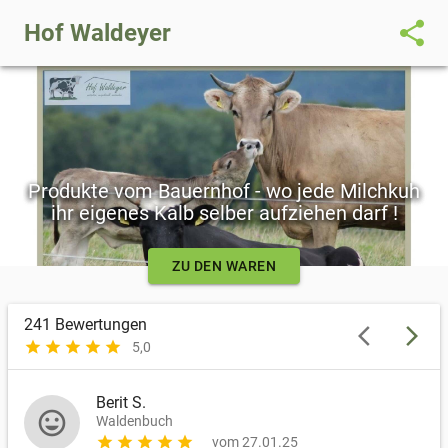
share
Hof Waldeyer
Produkte vom Bauernhof - wo jede Milchkuh
ihr eigenes Kalb selber aufziehen darf !
ZU DEN WAREN
241
Bewertungen
arrow_back_ios
arrow_forward_ios
star
star
star
star
star
5,0
Berit S.
mood
Waldenbuch
star
star
star
star
star
vom 27.01.25